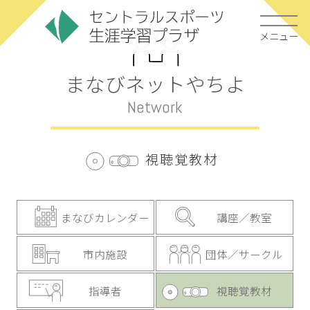
メニュー
まなびネットやちよ
Network
視聴覚教材
まなびカレンダー
講座／教室
市内施設
団体／サークル
指導者
視聴覚教材