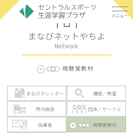
メニュー
まなびネットやちよ
Network
視聴覚教材
まなびカレンダー
講座／教室
市内施設
団体／サークル
指導者
視聴覚教材