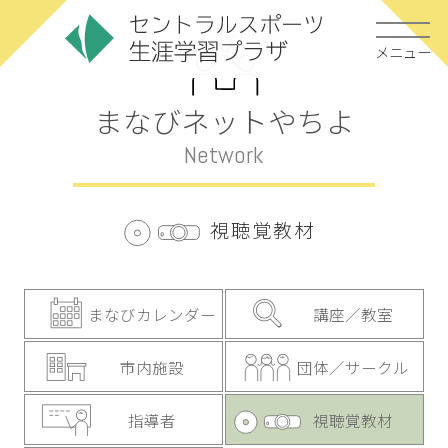
メニュー
まなびネットやちよ
Network
視聴覚教材
まなびカレンダー
講座／教室
市内施設
団体／サークル
指導者
視聴覚教材