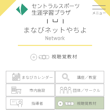
メニュー
まなびネットやちよ
Network
視聴覚教材
まなびカレンダー
講座／教室
市内施設
団体／サークル
指導者
視聴覚教材