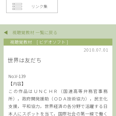
リンク集
◀ 視聴覚教材 一覧に戻る
視聴覚教材
[ ビデオソフト ]
2010.07.01
世界は友だち
No.V-139
【内容】
この作品はＵＮＣＨＲ（国連高等弁務官事務
所），政府開発援助（ＯＤＡ技術協力），民主化
支援，平和協力，世界経済の各分野で活躍する日
本人にスポットを当て，国際社会の第一線で働く