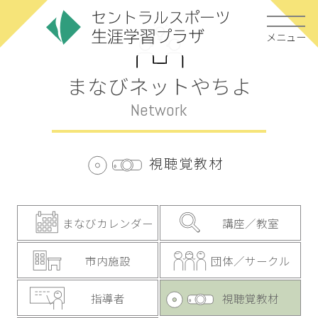
メニュー
まなびネットやちよ
Network
視聴覚教材
まなびカレンダー
講座／教室
市内施設
団体／サークル
指導者
視聴覚教材