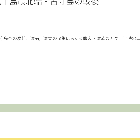
北千島最北端・占守島の戦後
占守島への渡航。遺品，遺骨の収集にあたる戦友・遺族の方々。当時の