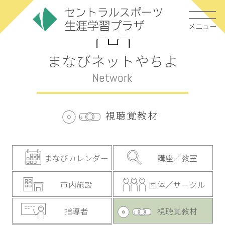
メニュー
まなびネットやちよ
Network
視聴覚教材
まなびカレンダー
講座／教室
市内施設
団体／サークル
指導者
視聴覚教材