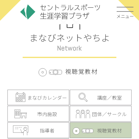
メニュー
まなびネットやちよ
Network
視聴覚教材
まなびカレンダー
講座／教室
市内施設
団体／サークル
指導者
視聴覚教材