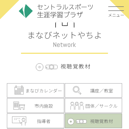
メニュー
まなびネットやちよ
Network
視聴覚教材
まなびカレンダー
講座／教室
市内施設
団体／サークル
指導者
視聴覚教材