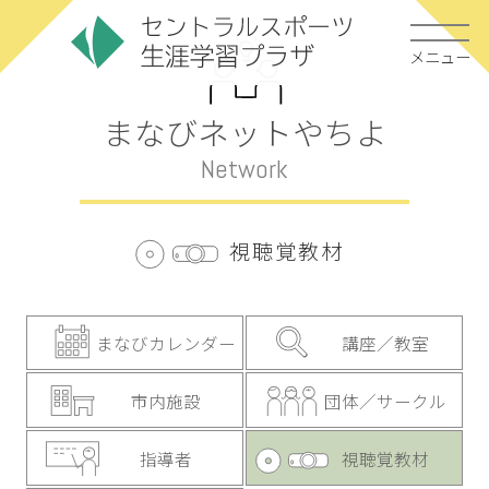
メニュー
まなびネットやちよ
Network
視聴覚教材
まなびカレンダー
講座／教室
市内施設
団体／サークル
指導者
視聴覚教材