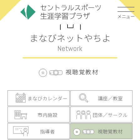
メニュー
まなびネットやちよ
Network
視聴覚教材
まなびカレンダー
講座／教室
市内施設
団体／サークル
指導者
視聴覚教材