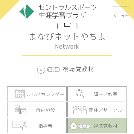
メニュー
まなびネットやちよ
Network
視聴覚教材
まなびカレンダー
講座／教室
市内施設
団体／サークル
指導者
視聴覚教材