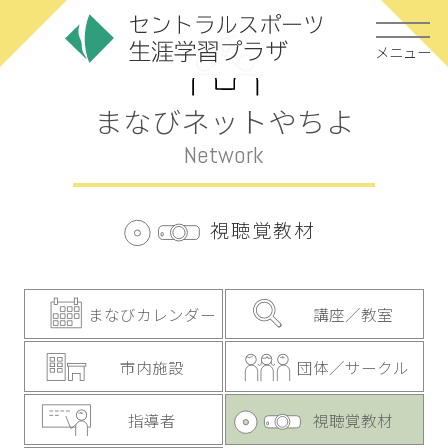
メニュー
まなびネットやちよ
Network
視聴覚教材
まなびカレンダー
講座／教室
市内施設
団体／サークル
指導者
視聴覚教材