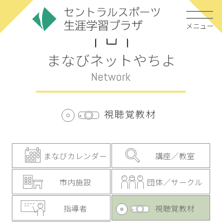
メニュー
まなびネットやちよ
Network
視聴覚教材
まなびカレンダー
講座／教室
市内施設
団体／サークル
指導者
視聴覚教材