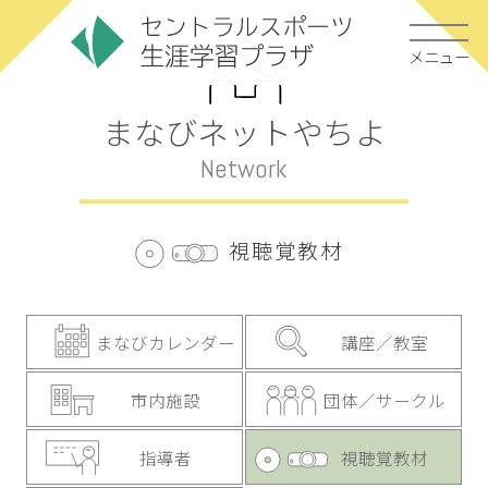
メニュー
まなびネットやちよ
Network
視聴覚教材
まなびカレンダー
講座／教室
市内施設
団体／サークル
指導者
視聴覚教材