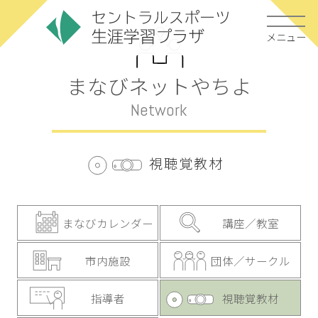
メニュー
まなびネットやちよ
Network
視聴覚教材
まなびカレンダー
講座／教室
市内施設
団体／サークル
指導者
視聴覚教材