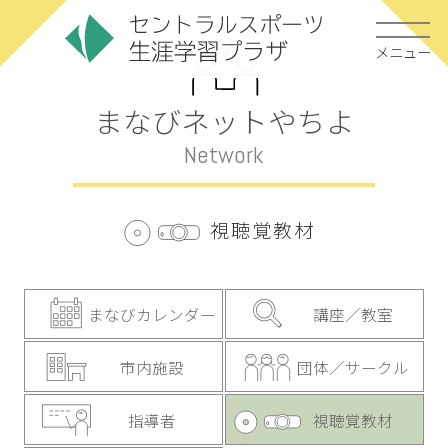
メニュー
まなびネットやちよ
Network
視聴覚教材
まなびカレンダー
講座／教室
市内施設
団体／サークル
指導者
視聴覚教材