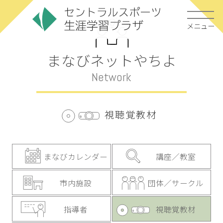
メニュー
まなびネットやちよ
Network
視聴覚教材
まなびカレンダー
講座／教室
市内施設
団体／サークル
指導者
視聴覚教材