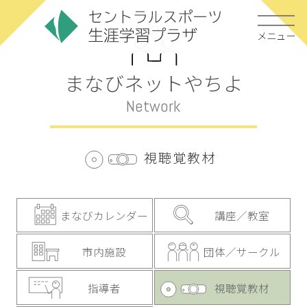
メニュー
まなびネットやちよ
Network
視聴覚教材
まなびカレンダー
講座／教室
市内施設
団体／サークル
指導者
視聴覚教材