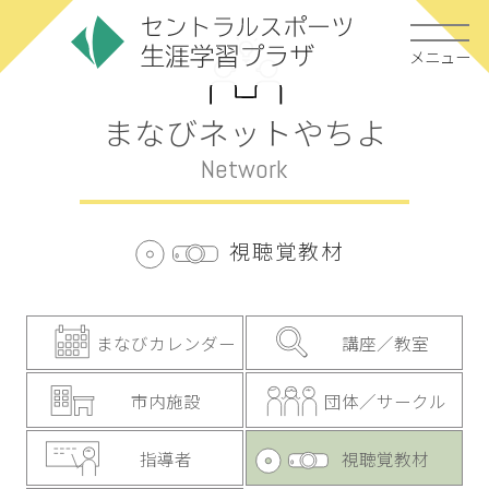
メニュー
まなびネットやちよ
Network
視聴覚教材
まなびカレンダー
講座／教室
市内施設
団体／サークル
指導者
視聴覚教材