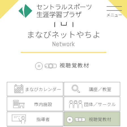
メニュー
まなびネットやちよ
Network
視聴覚教材
まなびカレンダー
講座／教室
市内施設
団体／サークル
指導者
視聴覚教材