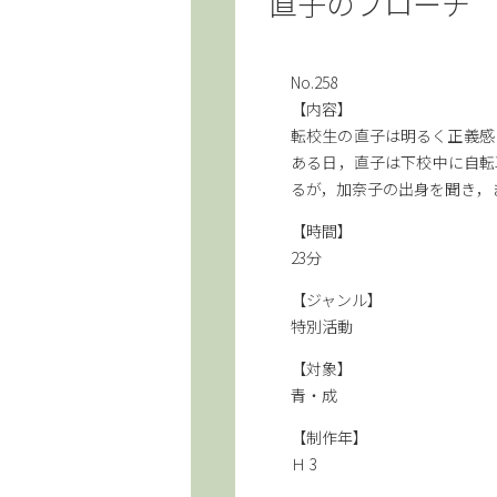
直子のブローチ
No.258
【内容】
転校生の直子は明るく正義感
ある日，直子は下校中に自転
るが，加奈子の出身を聞き，
【時間】
23分
【ジャンル】
特別活動
【対象】
青・成
【制作年】
Ｈ 3