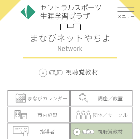
メニュー
まなびネットやちよ
Network
視聴覚教材
まなびカレンダー
講座／教室
市内施設
団体／サークル
指導者
視聴覚教材