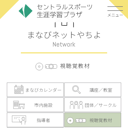
メニュー
まなびネットやちよ
Network
視聴覚教材
まなびカレンダー
講座／教室
市内施設
団体／サークル
指導者
視聴覚教材