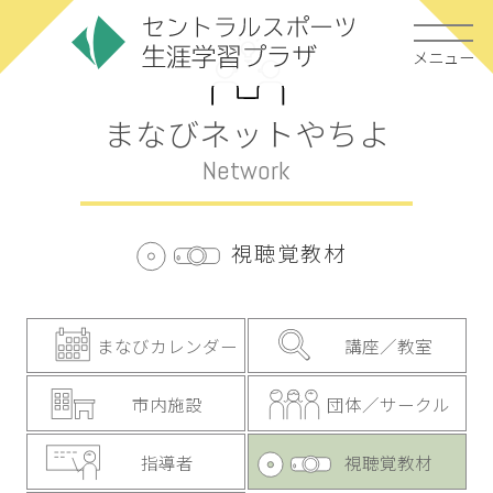
メニュー
まなびネットやちよ
Network
視聴覚教材
まなびカレンダー
講座／教室
市内施設
団体／サークル
指導者
視聴覚教材