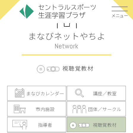
メニュー
まなびネットやちよ
Network
視聴覚教材
まなびカレンダー
講座／教室
市内施設
団体／サークル
指導者
視聴覚教材