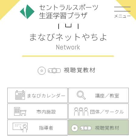
メニュー
まなびネットやちよ
Network
視聴覚教材
まなびカレンダー
講座／教室
市内施設
団体／サークル
指導者
視聴覚教材