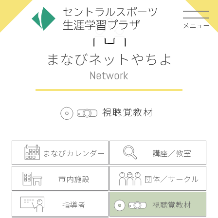
メニュー
まなびネットやちよ
Network
視聴覚教材
まなびカレンダー
講座／教室
市内施設
団体／サークル
指導者
視聴覚教材