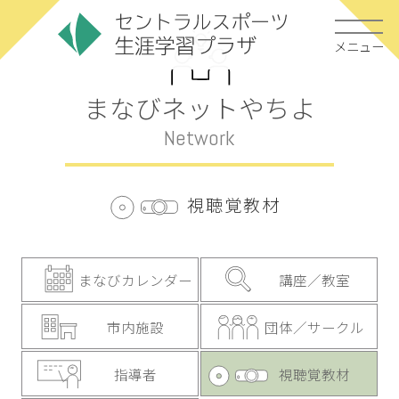
メニュー
まなびネットやちよ
Network
視聴覚教材
まなびカレンダー
講座／教室
市内施設
団体／サークル
指導者
視聴覚教材