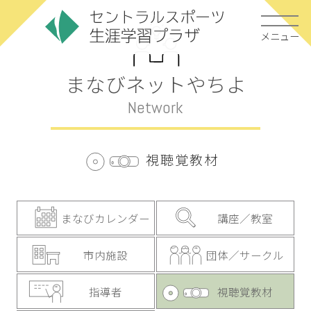
メニュー
まなびネットやちよ
Network
視聴覚教材
まなびカレンダー
講座／教室
市内施設
団体／サークル
指導者
視聴覚教材