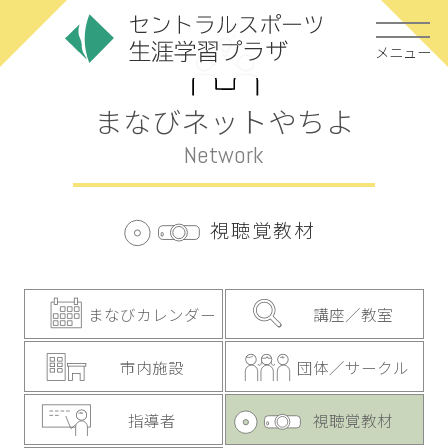
メニュー
まなびネットやちよ
Network
視聴覚教材
まなびカレンダー
講座／教室
市内施設
団体／サークル
指導者
視聴覚教材