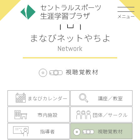
メニュー
まなびネットやちよ
Network
視聴覚教材
まなびカレンダー
講座／教室
市内施設
団体／サークル
指導者
視聴覚教材