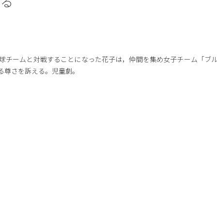
ばる
球チームと対戦することになった花子は，仲間を集め女子チーム「ブ
る尊さを訴える。児童劇。