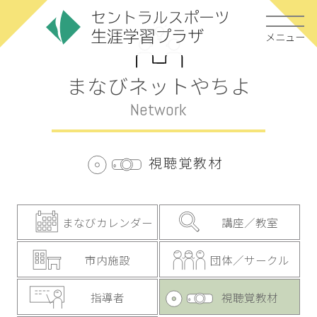
メニュー
まなびネットやちよ
Network
視聴覚教材
まなびカレンダー
講座／教室
市内施設
団体／サークル
指導者
視聴覚教材