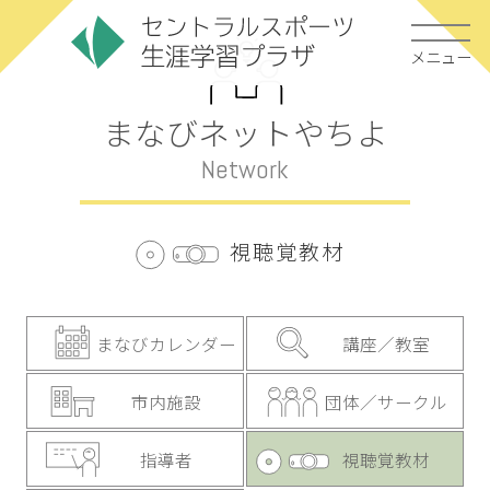
メニュー
まなびネットやちよ
Network
視聴覚教材
まなびカレンダー
講座／教室
市内施設
団体／サークル
指導者
視聴覚教材