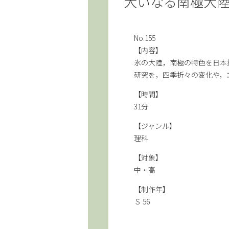
大いなる南極大
No.155
【内容】
氷の大陸，南極の特色を日本
研究を，四季折々の変化や，
【時間】
31分
【ジャンル】
理科
【対象】
中・高
【制作年】
Ｓ 56