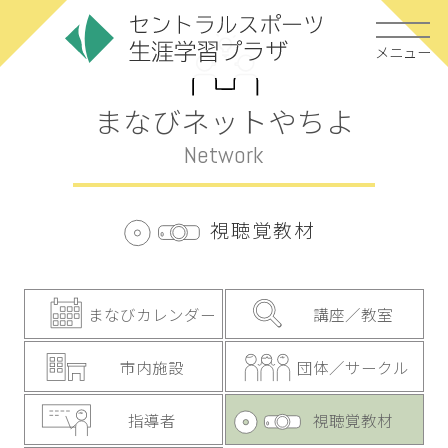
メニュー
まなびネットやちよ
Network
視聴覚教材
まなびカレンダー
講座／教室
市内施設
団体／サークル
指導者
視聴覚教材