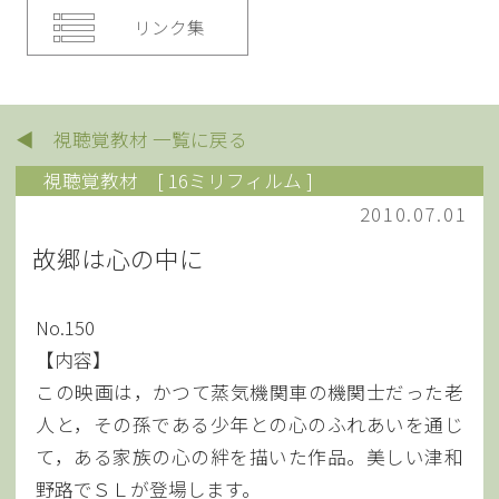
リンク集
◀ 視聴覚教材 一覧に戻る
視聴覚教材
[ 16ミリフィルム ]
2010.07.01
故郷は心の中に
No.150
【内容】
この映画は，かつて蒸気機関車の機関士だった老
人と，その孫である少年との心のふれあいを通じ
て，ある家族の心の絆を描いた作品。美しい津和
野路でＳＬが登場します。