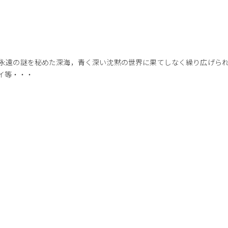
永遠の謎を秘めた深海，青く深い沈黙の世界に果てしなく繰り広げら
イ等・・・