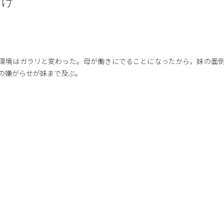
いけ
環境はガラリと変わった。母が働きにでることになったから，妹の面
の嫌がらせが妹まで及ぶ。