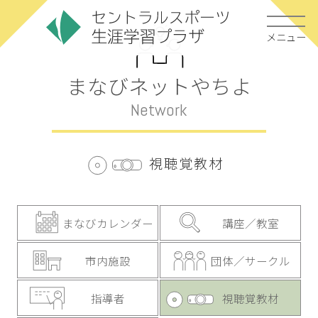
メニュー
まなびネットやちよ
Network
視聴覚教材
まなびカレンダー
講座／教室
市内施設
団体／サークル
指導者
視聴覚教材