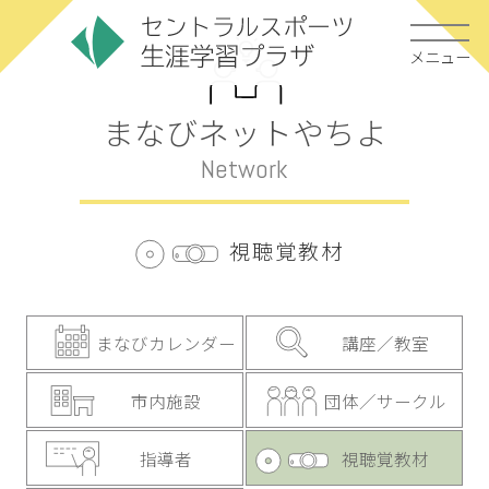
メニュー
まなびネットやちよ
Network
視聴覚教材
まなびカレンダー
講座／教室
市内施設
団体／サークル
指導者
視聴覚教材