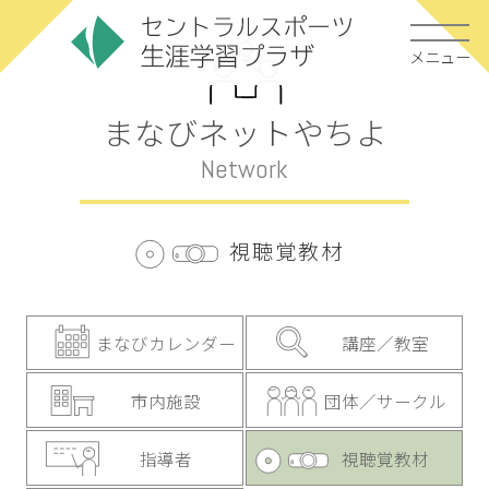
メニュー
まなびネットやちよ
Network
視聴覚教材
まなびカレンダー
講座／教室
市内施設
団体／サークル
指導者
視聴覚教材