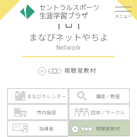
メニュー
まなびネットやちよ
Network
視聴覚教材
まなびカレンダー
講座／教室
市内施設
団体／サークル
指導者
視聴覚教材