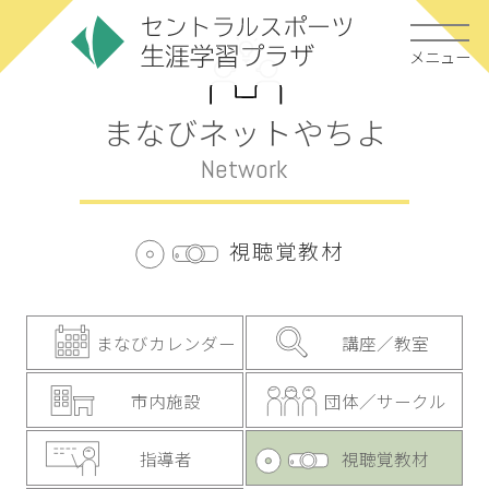
メニュー
まなびネットやちよ
Network
視聴覚教材
まなびカレンダー
講座／教室
市内施設
団体／サークル
指導者
視聴覚教材