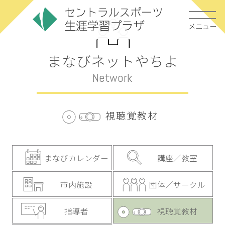
メニュー
まなびネットやちよ
Network
視聴覚教材
まなびカレンダー
講座／教室
市内施設
団体／サークル
指導者
視聴覚教材