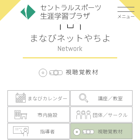
メニュー
まなびネットやちよ
Network
視聴覚教材
まなびカレンダー
講座／教室
市内施設
団体／サークル
指導者
視聴覚教材