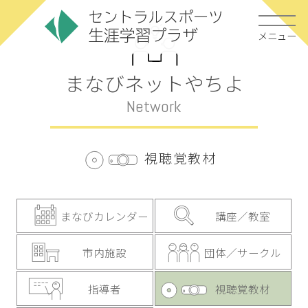
メニュー
まなびネットやちよ
Network
視聴覚教材
まなびカレンダー
講座／教室
市内施設
団体／サークル
指導者
視聴覚教材