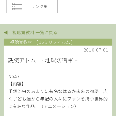
リンク集
◀ 視聴覚教材 一覧に戻る
視聴覚教材
[ 16ミリフィルム ]
2010.07.01
鉄腕アトム - 地球防衛軍 –
No.57
【内容】
手塚治虫のあまりに有名なはるか未来の物語。広
く子ども達から年配の人々にファンを持つ世界的
に有名な作品。（アニメーション）