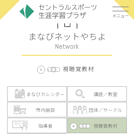
メニュー
まなびネットやちよ
Network
視聴覚教材
まなびカレンダー
講座／教室
市内施設
団体／サークル
指導者
視聴覚教材