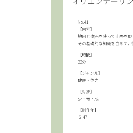
オリエンテーリ
No.41
【内容】
地図と磁石を使って山野を駆
その基礎的な知識を含めて，
【時間】
22分
【ジャンル】
健康・体力
【対象】
少・青・成
【制作年】
Ｓ 47