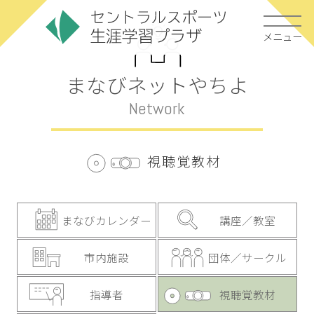
メニュー
まなびネットやちよ
Network
視聴覚教材
まなびカレンダー
講座／教室
市内施設
団体／サークル
指導者
視聴覚教材